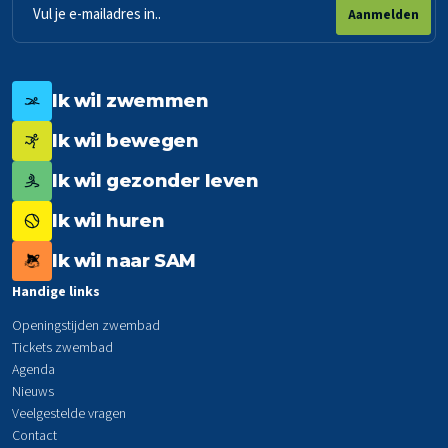
E-
Aanmelden
mailadres
Ik wil zwemmen
Ik wil bewegen
Ik wil gezonder leven
Ik wil huren
Ik wil naar SAM
Handige links
Openingstijden zwembad
Tickets zwembad
Agenda
Nieuws
Veelgestelde vragen
Contact