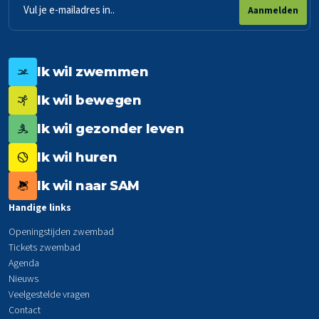
E-
Aanmelden
mailadres
Ik wil zwemmen
Ik wil bewegen
Ik wil gezonder leven
Ik wil huren
Ik wil naar SAM
Handige links
Openingstijden zwembad
Tickets zwembad
Agenda
Nieuws
Veelgestelde vragen
Contact