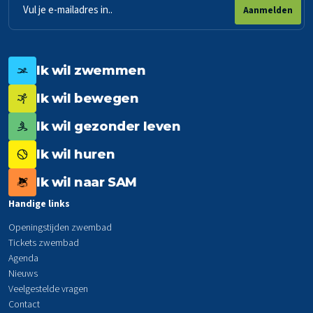
E-
Aanmelden
mailadres
Ik wil zwemmen
Ik wil bewegen
Ik wil gezonder leven
Ik wil huren
Ik wil naar SAM
Handige links
Openingstijden zwembad
Tickets zwembad
Agenda
Nieuws
Veelgestelde vragen
Contact